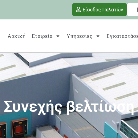
Είσοδος Πελατών
Αρχική
Εταιρεία
Υπηρεσίες
Εγκαταστάσε
Συνεχής βελτίωση